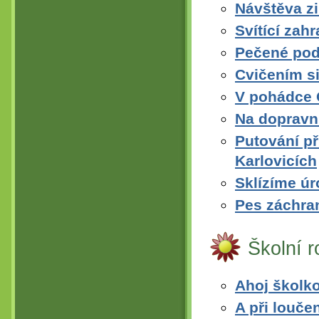
Návštěva z
Svítící zah
Pečené pod
Cvičením si
V pohádce 
Na dopravním
Putování př
Karlovicích
Sklízíme ú
Pes záchran
Školní 
Ahoj školko
A při loučen