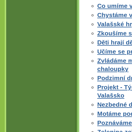
Co umíme v
Chystáme v
Valašské hr
Zkoušíme s
Děti hrají 
Učíme se pr
Zvládáme m
chaloupky
Podzimní dr
Projekt - 
Valašsko
Nezbedné d
Motáme pod
Poznáváme 
Zelenina ze