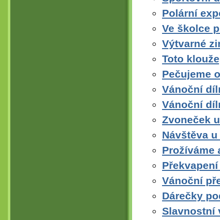
Polární exp
Ve školce p
Výtvarné zi
Toto klouže,
Pečujeme o
Vánoční díl
Vánoční díl
Zvoneček u
Návštěva u 
Prožíváme a
Překvapení
Vánoční př
Dárečky p
Slavnostní