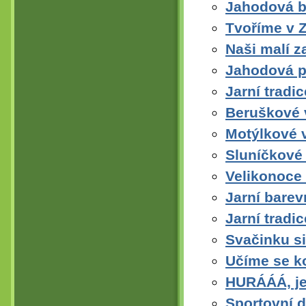
Jahodová b
Tvoříme v 
Naši malí z
Jahodová pá
Jarní tradi
Beruškové 
Motýlkové v
Sluníčkové 
Velikonoce
Jarní barev
Jarní tradi
Svačinku s
Učíme se k
HURÁÁÁ, je 
Sportovní 