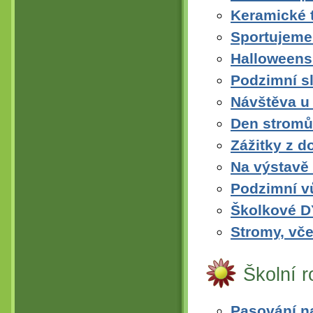
Keramické 
Sportujeme
Halloweens
Podzimní sl
Návštěva u
Den stromů
Zážitky z d
Na výstavě
Podzimní vů
Školkové 
Stromy, vče
Školní 
Pasování na