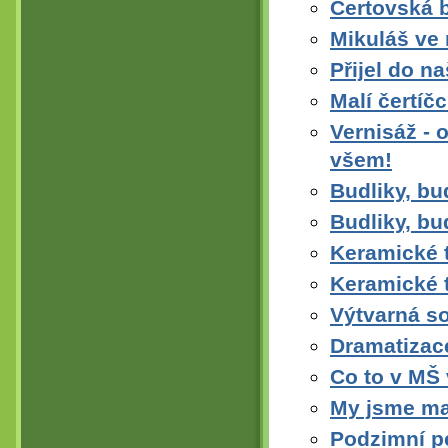
Čertovská 
Mikuláš ve
Přijel do n
Malí čertíčc
Vernisáž -
všem!
Budliky, bu
Budliky, bu
Keramické 
Keramické t
Výtvarná so
Dramatizac
Co to v MŠ 
My jsme ma
Podzimní p