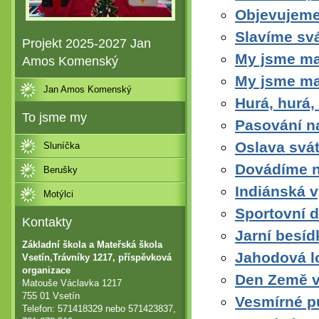
Objevujeme
Slavíme svá
Projekt 2025-2027 Jan
My jsme mal
Amos Komenský
My jsme mal
Jan Amos Komenský
Hurá, hurá,
To jsme my
Pasování n
Oslava svá
Sluníčka
Dovádíme n
Berušky
Indiánská 
Motýlci
Sportovní d
Kontakty
Jarní besíd
Základní škola a Mateřská škola
Jahodová l
Vsetín,Trávníky 1217, příspěvková
organizace
Den Země v
Matouše Václavka 1217
755 01 Vsetín
Vesmírné p
Telefon: 571418329 nebo 571423837,