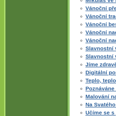
Mikuláš ve
Vánoční př
Vánoční tra
Vánoční be
Vánoční na
Vánoční na
Slavnostní 
Slavnostní 
Jíme zdrav
Digitální p
Teplo, teplo
Poznáváne 
Malování n
Na Svatého 
Učíme se s