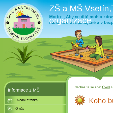
ZŠ a MŠ Vsetín,
Motto: „Aby se dítě mohlo zdrav
organizace
musí se cítit spokojené a v bez
Nacházíte se zde:
Úvod
Informace z MŠ
Koho bu
Úvodní stránka
O nás