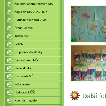
Základní charakteristika MŠ
Zápis do MŠ 2026/2027
Aktuální akce tříd v MŠ
Úřední deska
Jídelníček
GDPR
Co poprvé do školky
Zaměstnanci MŠ
Naše školka
Z činnosti MŠ
Fotogalerie
Hodnocení ČŠI
Další fo
Kde nás najdete