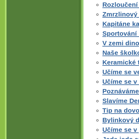
Rozloučení 
Zmrzlinový
Kapitáne ka
Sportování 
V zemi din
Naše školk
Keramické t
Učíme se v
Učíme se v 
Poznáváme 
Slavíme De
Tip na dovo
Bylinkový 
Učíme se v 