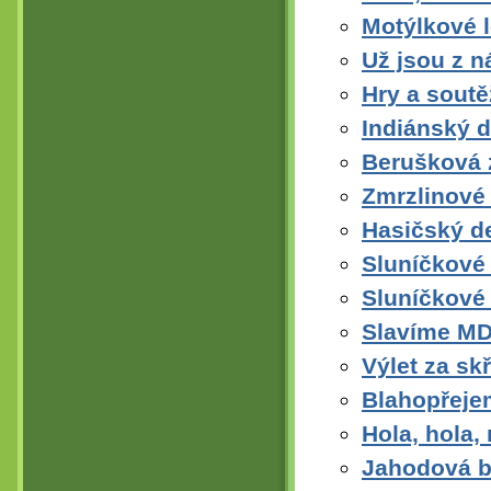
Motýlkové 
Už jsou z n
Hry a soutě
Indiánský d
Berušková z
Zmrzlinové
Hasičský d
Sluníčkové 
Sluníčkové 
Slavíme MD
Výlet za sk
Blahopřeje
Hola, hola,
Jahodová b