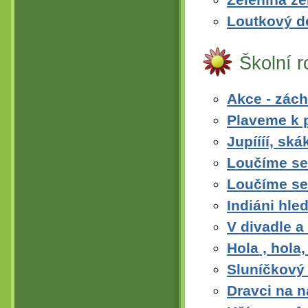
Loutkový d
Školní 
Akce - zác
Plaveme k p
Jupíííí, sk
Loučíme se 
Loučíme se 
Indiáni hle
V divadle a
Hola , hola
Sluníčkový 
Dravci na n