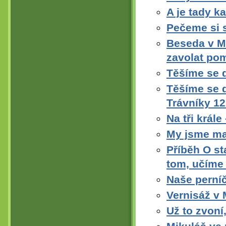
A je tady ka
Pečeme si 
Beseda v M
zavolat po
Těšíme se 
Těšíme se d
Trávníky 1
Na tři krále
My jsme mal
Příběh O st
tom, učíme 
Naše perní
Vernisáž v 
Už to zvoní