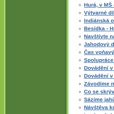
Hurá, v MŠ 
Výtvarné dí
Indiánská 
Besídka - H
Navštivte n
Jahodový 
Čas voňavý
Spolupráce 
Dovádění v 
Dovádění v
Závodíme n
Co se skrýv
Sázíme jahů
Návštěva k