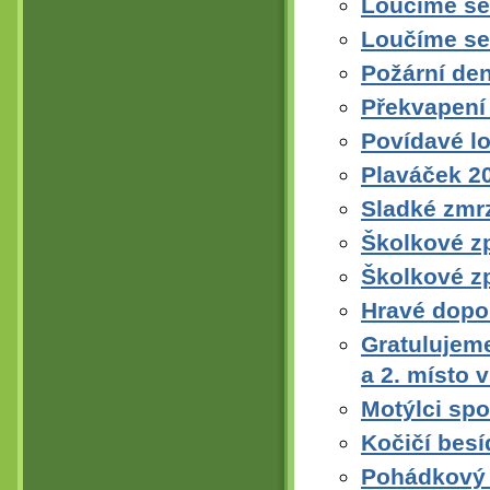
Loučíme se
Loučíme se
Požární den
Překvapení 
Povídavé l
Plaváček 2
Sladké zmr
Školkové z
Školkové z
Hravé dopo
Gratulujeme
a 2. místo 
Motýlci spor
Kočičí besí
Pohádkový 