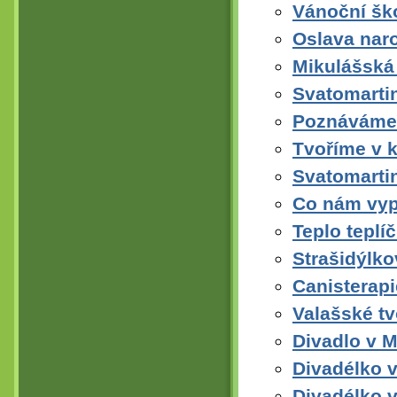
Vánoční ško
Oslava nar
Mikulášská 
Svatomarti
Poznáváme 
Tvoříme v k
Svatomarti
Co nám vyp
Teplo teplí
Strašidýlko
Canisterap
Valašské tv
Divadlo v 
Divadélko 
Divadélko v