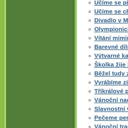
Učíme se 
Učíme se c
Divadlo v 
Olympionic
Vítání mimi
Barevné díl
Výtvarné k
Školka žije
Běžel tudy 
Vyrábíme z
Tříkrálové 
Vánoční na
Slavnostní 
Pečeme per
Vánoční tra