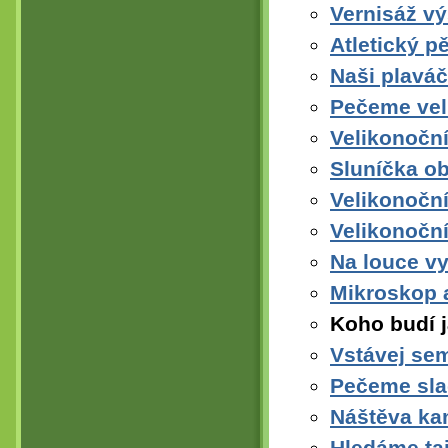
Vernisáž vý
Atletický p
Naši plaváč
Pečeme vel
Velikonoční
Sluníčka obj
Velikonoční
Velikonoční
Na louce vy
Mikroskop a
Koho budí j
Vstávej sem
Pečeme sla
Náštěva ka
Hledáme ta