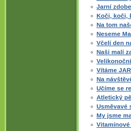
Jarní zdobe
Koči, koči,
Na tom na
Neseme Ma
Včelí den 
Naši malí z
Velikonoční
Vítáme JAR
Na návštěv
Učíme se re
Atletický p
Usměvavé s
My jsme mal
Vitamínové