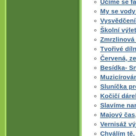
Učíme se f
My se vody 
Vysvědčení
Školní výl
Zmrzlinová
Tvořivé díl
Červená, ze
Besídka- S
Muzicírová
Sluníčka p
Kočičí dár
Slavíme na
Majový čas,
Vernisáž vý
Chválím tě