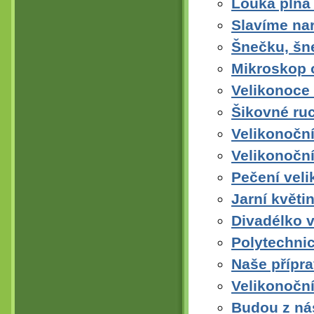
Louka plná
Slavíme na
Šnečku, šn
Mikroskop o
Velikonoce
Šikovné ru
Velikonoční
Velikonoční
Pečení vel
Jarní květ
Divadélko 
Polytechnic
Naše přípra
Velikonoční
Budou z ná