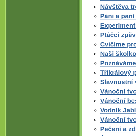
Návštěva t
Páni a paní
Experiment
Ptáčci zpěv
Cvičíme pro
Naši školko
Poznáváme 
Tříkrálový 
Slavnostní 
Vánoční tvo
Vánoční bes
Vodník Jab
Vánoční tvo
Pečení a z