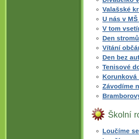
Valašské kr
U nás v M
V tom vset
Den stromů
Vítání obč
Den bez au
Tenisové d
Korunková 
Závodíme na
Bramborový
Školní 
Loučíme se