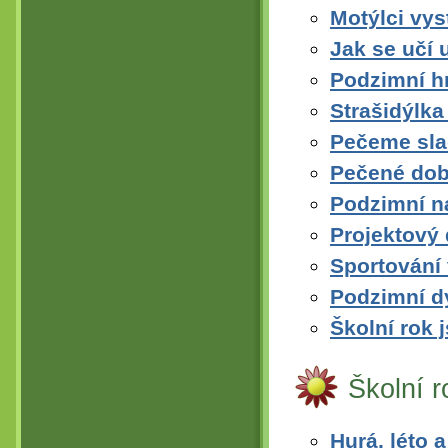
Motýlci vys
Jak se učí 
Podzimní h
Strašidýlka
Pečeme sla
Pečené dobr
Podzimní n
Projektový
Sportování 
Podzimní d
Školní rok 
Školní 
Hurá, léto 