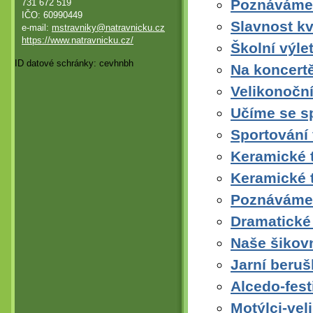
Poznáváme 
731 672 519
IČO: 60990449
Slavnost k
e-mail:
mstravniky@natravnicku.cz
https://www.natravnicku.cz/
Školní výlet
ID datové schránky: cevhnbh
Na koncert
Velikonoční
Učíme se s
Sportování 
Keramické 
Keramické 
Poznáváme 
Dramatické
Naše šikov
Jarní beruš
Alcedo-festi
Motýlci-vel