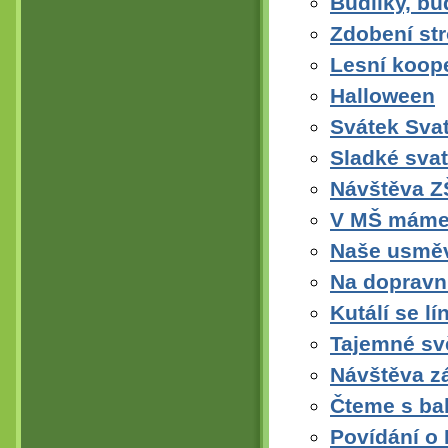
Budliky, bu
Zdobení st
Lesní koope
Halloween
Svátek Sva
Sladké sva
Návštěva ZŠ
V MŠ máme c
Naše usměv
Na dopravní
Kutálí se l
Tajemné svě
Návštěva z
Čteme s ba
Povídání o