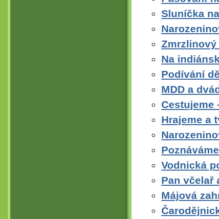
Sluníčka na
Narozenino
Zmrzlinový
Na indiáns
Podívání dě
MDD a dvád
Cestujeme -
Hrajeme a 
Narozenino
Poznáváme 
Vodnická p
Pan včelař 
Májová zah
Čarodějnick