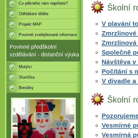
Co pěkného nám napíšete?
Školní 
Odhlášení dítěte
V plavání to
Projekt MAP
Zmrzlinové
Povinně zveřejňované informace
Zmrzlinová
Povinné předškolní
Společně p
vzdělávání - distanční výuka
Návštěva v
Motýlci
Počítání s
Sluníčka
V divadle a
Berušky
Školní 
Pozorujeme
Vesmírné p
Vesmírná p