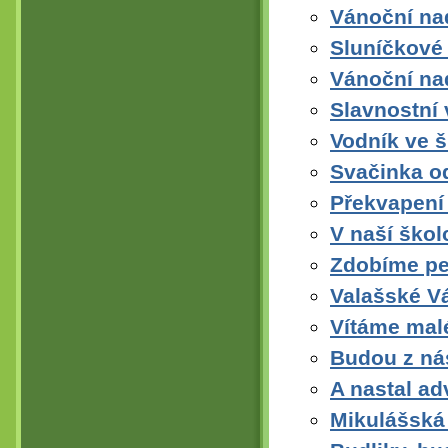
Vánoční na
Sluníčkové 
Vánoční na
Slavnostní 
Vodník ve š
Svačinka od
Překvapení
V naší škol
Zdobíme pe
Valašské V
Vítáme mal
Budou z nás
A nastal ad
Mikulášská