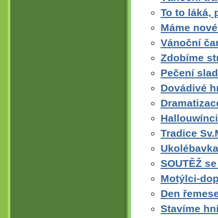
To to láká,
Máme nové 
Vánoční ča
Zdobíme st
Pečení sla
Dovádivé hr
Dramatizace
Hallouwínci
Tradice Sv.
Ukolébavka
SOUTĚŽ se 
Motýlci-dop
Den řemese
Stavíme hn