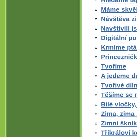
Máme skvěl
Návštěva z
Navštívili 
Digitální 
Krmíme ptá
Princezničk
Tvoříme
A jedeme dá
Tvořivé díl
Těšíme se n
Bílé vločky,
Zima, zima
Zimní škol
Tříkráloví 