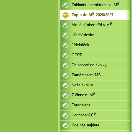
Základní charakteristika MŠ
Zápis do MŠ 2026/2027
Aktuální akce tříd v MŠ
Úřední deska
Jídelníček
GDPR
Co poprvé do školky
Zaměstnanci MŠ
Naše školka
Z činnosti MŠ
Fotogalerie
Hodnocení ČŠI
Kde nás najdete