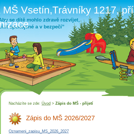
 MŠ Vsetín,Trávníky 1217, př
Aby se dítě mohlo zdravě rozvíjet,
nizace
cítit spokojené a v bezpečí”
Nacházíte se zde:
Úvod
>
Zápis do MŠ - přijetí
Zápis do MŠ 2026/2027
Oznameni_zapisu_MS_2026_2027