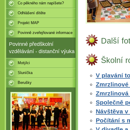
Co pěkného nám napíšete?
Odhlášení dítěte
Projekt MAP
Povinně zveřejňované informace
Další fo
Povinné předškolní
vzdělávání - distanční výuka
Školní 
Motýlci
Sluníčka
V plavání to
Berušky
Zmrzlinové
Zmrzlinová
Společně p
Návštěva v
Počítání s
V divadle a