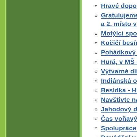
Hravé dopo
Gratulujeme
a 2. místo 
Motýlci spor
Kočičí besí
Pohádkový 
Hurá, v MŠ 
Výtvarné dí
Indiánská 
Besídka - H
Navštivte n
Jahodový 
Čas voňavý
Spolupráce 