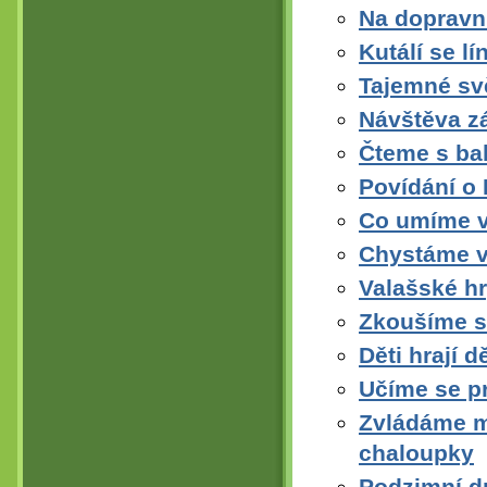
Na dopravní
Kutálí se l
Tajemné svě
Návštěva z
Čteme s ba
Povídání o
Co umíme v
Chystáme v
Valašské hr
Zkoušíme s
Děti hrají 
Učíme se pr
Zvládáme m
chaloupky
Podzimní dr