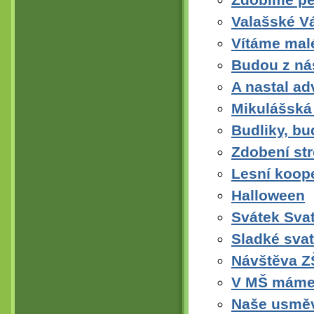
Valašské V
Vítáme mal
Budou z nás
A nastal ad
Mikulášská
Budliky, bu
Zdobení st
Lesní koope
Halloween
Svátek Sva
Sladké sva
Návštěva ZŠ
V MŠ máme c
Naše usměv