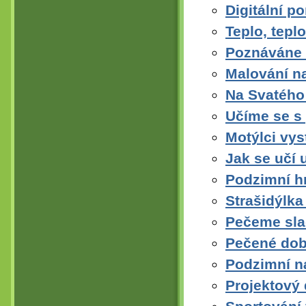
Digitální p
Teplo, teplo
Poznáváne 
Malování n
Na Svatého 
Učíme se s
Motýlci vys
Jak se učí 
Podzimní h
Strašidýlka
Pečeme sla
Pečené dobr
Podzimní n
Projektový