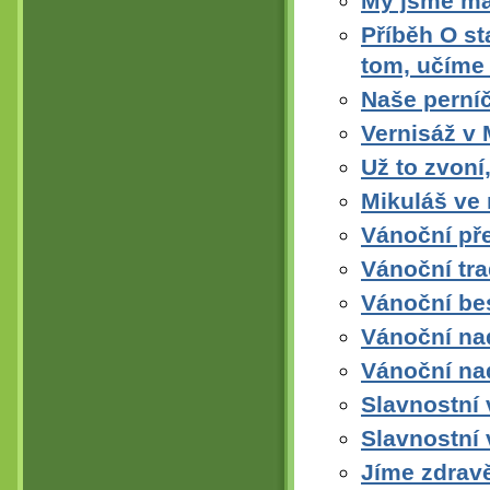
My jsme mal
Příběh O st
tom, učíme 
Naše perní
Vernisáž v 
Už to zvoní
Mikuláš ve
Vánoční př
Vánoční tra
Vánoční be
Vánoční na
Vánoční na
Slavnostní 
Slavnostní 
Jíme zdrav