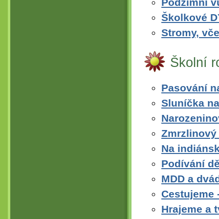
Podzimní vů
Školkové 
Stromy, vče
Školní 
Pasování na
Sluníčka na
Narozenino
Zmrzlinový
Na indiáns
Podívání dě
MDD a dvád
Cestujeme -
Hrajeme a 