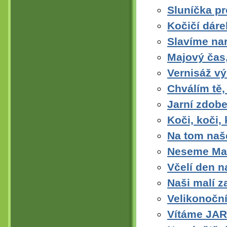
Sluníčka p
Kočičí dár
Slavíme na
Majový čas,
Vernisáž vý
Chválím tě
Jarní zdobe
Koči, koči,
Na tom na
Neseme Ma
Včelí den 
Naši malí z
Velikonoční
Vítáme JAR