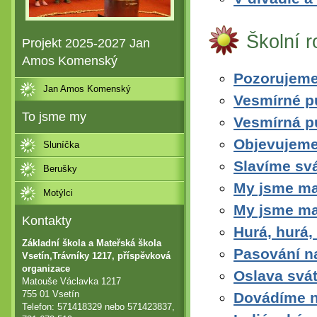
Školní 
Projekt 2025-2027 Jan
Amos Komenský
Pozorujeme
Jan Amos Komenský
Vesmírné p
To jsme my
Vesmírná p
Objevujeme
Sluníčka
Slavíme svá
Berušky
My jsme mal
Motýlci
My jsme mal
Kontakty
Hurá, hurá,
Základní škola a Mateřská škola
Pasování n
Vsetín,Trávníky 1217, příspěvková
organizace
Oslava svá
Matouše Václavka 1217
755 01 Vsetín
Dovádíme n
Telefon: 571418329 nebo 571423837,