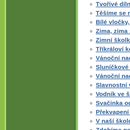
Tvořivé díl
Těšíme se n
Bílé vločky,
Zima, zima
Zimní škol
Tříkráloví 
Vánoční na
Sluníčkové 
Vánoční na
Slavnostní 
Vodník ve š
Svačinka od
Překvapení
V naší škol
Zdobíme pe