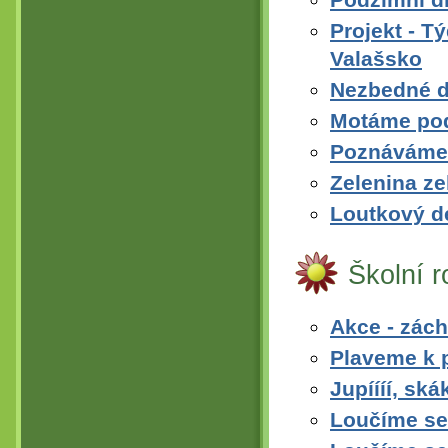
Projekt - 
Valašsko
Nezbedné d
Motáme pod
Poznáváme 
Zelenina ze
Loutkový d
Školní 
Akce - zác
Plaveme k p
Jupíííí, sk
Loučíme se 