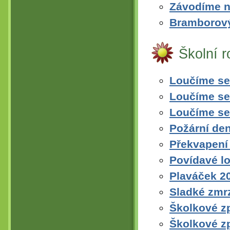
Závodíme na
Bramborový
Školní 
Loučíme se
Loučíme se
Loučíme se
Požární den
Překvapení 
Povídavé l
Plaváček 2
Sladké zmr
Školkové z
Školkové z