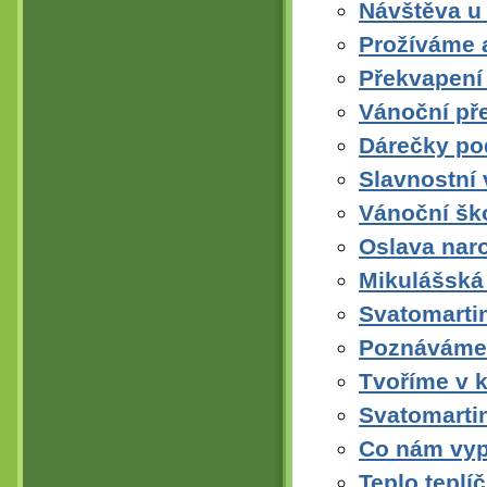
Návštěva u 
Prožíváme a
Překvapení
Vánoční př
Dárečky p
Slavnostní
Vánoční ško
Oslava nar
Mikulášská 
Svatomarti
Poznáváme 
Tvoříme v k
Svatomarti
Co nám vyp
Teplo teplí