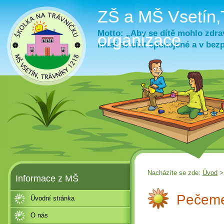
ZŠ a MŠ Vsetín,
Motto: „Aby se dítě mohlo zdrav
organizace
musí se cítit spokojené a v bez
Nacházíte se zde:
Úvod
Informace z MŠ
Pečeme
Úvodní stránka
O nás