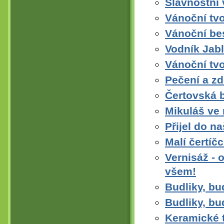
Slavnostní 
Vánoční tvo
Vánoční bes
Vodník Jab
Vánoční tvo
Pečení a z
Čertovská 
Mikuláš ve
Přijel do n
Malí čertíčc
Vernisáž -
všem!
Budliky, bu
Budliky, bu
Keramické 