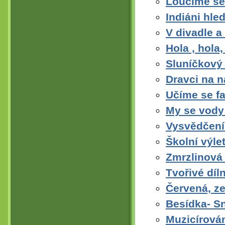
Loučíme se 
Indiáni hle
V divadle a
Hola , hola
Sluníčkový 
Dravci na n
Učíme se f
My se vody 
Vysvědčení
Školní výl
Zmrzlinová
Tvořivé díl
Červená, ze
Besídka- S
Muzicírová