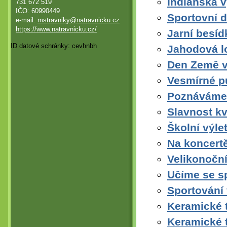
Indiánská 
731 672 519
IČO: 60990449
Sportovní d
e-mail:
mstravniky@natravnicku.cz
https://www.natravnicku.cz/
Jarní besíd
ID datové schránky: cevhnbh
Jahodová l
Den Země v
Vesmírné p
Poznáváme 
Slavnost k
Školní výlet
Na koncert
Velikonoční
Učíme se s
Sportování 
Keramické 
Keramické 