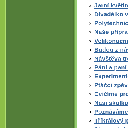
Jarní květ
Divadélko 
Polytechnic
Naše přípra
Velikonoční
Budou z ná
Návštěva t
Páni a paní
Experiment
Ptáčci zpěv
Cvičíme pro
Naši školko
Poznáváme 
Tříkrálový 