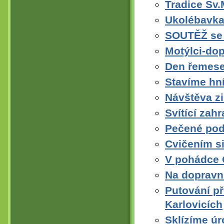
Tradice Sv.
Ukolébavka
SOUTĚŽ se 
Motýlci-dop
Den řemese
Stavíme hn
Návštěva z
Svítící zah
Pečené pod
Cvičením si
V pohádce 
Na dopravním
Putování př
Karlovicích
Sklízíme ú