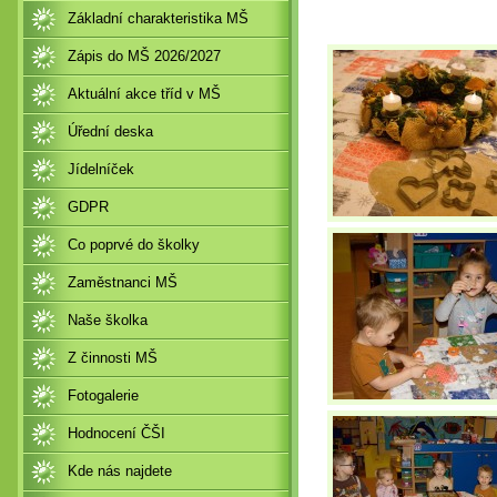
Základní charakteristika MŠ
Zápis do MŠ 2026/2027
Aktuální akce tříd v MŠ
Úřední deska
Jídelníček
GDPR
Co poprvé do školky
Zaměstnanci MŠ
Naše školka
Z činnosti MŠ
Fotogalerie
Hodnocení ČŠI
Kde nás najdete