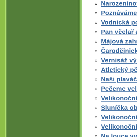
Narozenino
Poznáváme 
Vodnická p
Pan včelař 
Májová zah
Čarodějnick
Vernisáž vý
Atletický p
Naši plaváč
Pečeme vel
Velikonoční
Sluníčka obj
Velikonoční
Velikonoční
Na louce vy