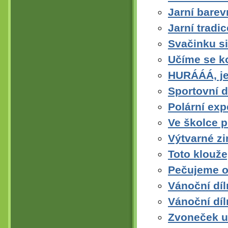
Jarní barev
Jarní tradi
Svačinku s
Učíme se k
HURÁÁÁ, je 
Sportovní 
Polární exp
Ve školce p
Výtvarné zi
Toto klouže,
Pečujeme o
Vánoční díl
Vánoční díl
Zvoneček u