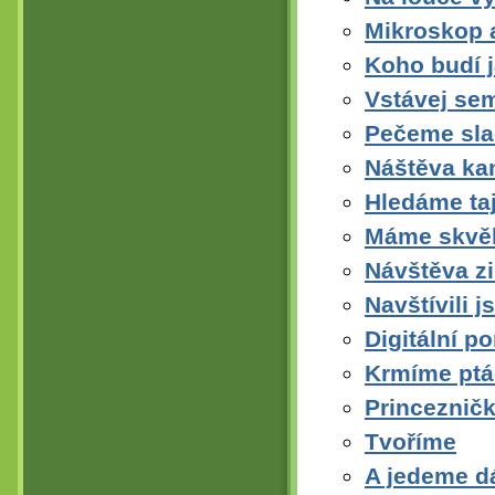
Mikroskop a
Koho budí j
Vstávej sem
Pečeme sla
Náštěva ka
Hledáme ta
Máme skvěl
Návštěva z
Navštívili 
Digitální 
Krmíme ptá
Princezničk
Tvoříme
A jedeme dá