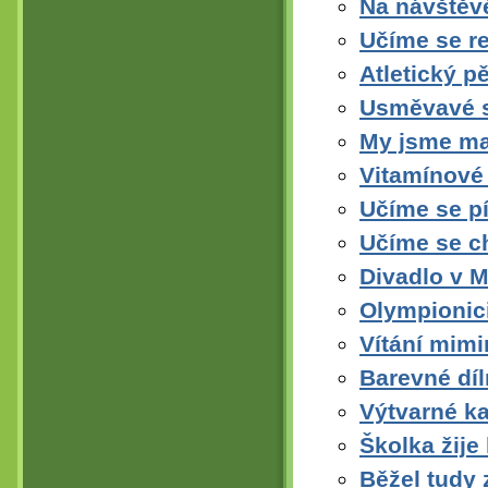
Na návštěv
Učíme se re
Atletický p
Usměvavé s
My jsme mal
Vitamínové
Učíme se 
Učíme se c
Divadlo v 
Olympionic
Vítání mimi
Barevné díl
Výtvarné k
Školka žije
Běžel tudy 