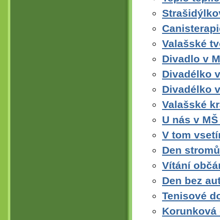
Strašidýlko
Canisterap
Valašské tv
Divadlo v 
Divadélko 
Divadélko v
Valašské kr
U nás v M
V tom vset
Den stromů
Vítání obč
Den bez au
Tenisové d
Korunková 