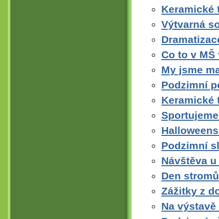
Keramické t
Výtvarná so
Dramatizac
Co to v MŠ 
My jsme ma
Podzimní p
Keramické 
Sportujeme
Halloweens
Podzimní sl
Návštěva u
Den stromů
Zážitky z d
Na výstavě