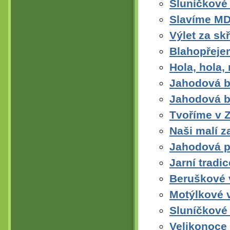
Sluníčkové 
Slavíme MD
Výlet za sk
Blahopřeje
Hola, hola,
Jahodová b
Jahodová b
Tvoříme v 
Naši malí z
Jahodová pá
Jarní tradi
Beruškové 
Motýlkové v
Sluníčkové 
Velikonoce