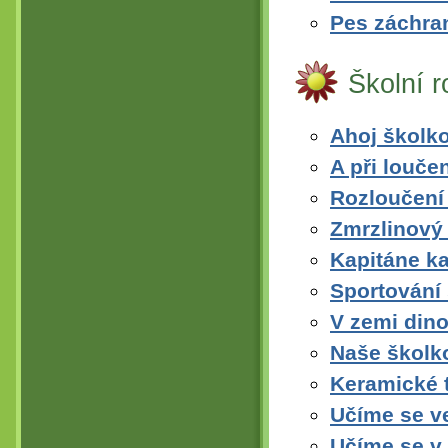
Pes záchran
Školní 
Ahoj školko
A při loučen
Rozloučení 
Zmrzlinový
Kapitáne ka
Sportování 
V zemi din
Naše školk
Keramické t
Učíme se v
Učíme se v 