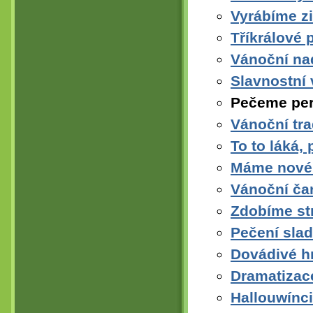
Vyrábíme z
Tříkrálové 
Vánoční na
Slavnostní 
Pečeme per
Vánoční tra
To to láká,
Máme nové 
Vánoční ča
Zdobíme st
Pečení sla
Dovádivé hr
Dramatizace
Hallouwínci