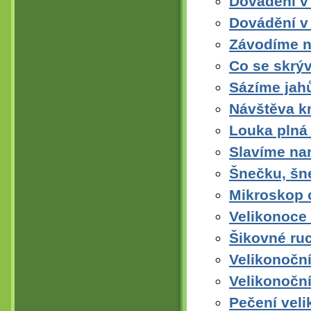
Dovádění v 
Dovádění v
Závodíme n
Co se skrýv
Sázíme jahů
Návštěva k
Louka plná
Slavíme na
Šnečku, šn
Mikroskop o
Velikonoce
Šikovné ru
Velikonoční
Velikonoční
Pečení vel