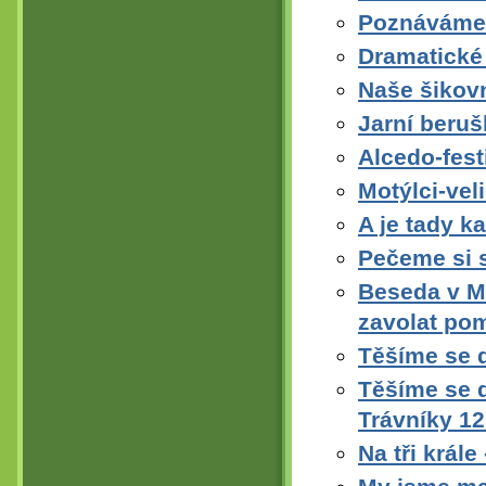
Poznáváme 
Dramatické
Naše šikov
Jarní beruš
Alcedo-festi
Motýlci-vel
A je tady ka
Pečeme si 
Beseda v M
zavolat po
Těšíme se 
Těšíme se d
Trávníky 1
Na tři krále