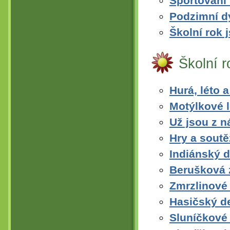
Sportování 
Podzimní d
Školní rok 
Školní 
Hurá, léto 
Motýlkové 
Už jsou z n
Hry a soutě
Indiánský d
Berušková z
Zmrzlinové
Hasičský d
Sluníčkové 